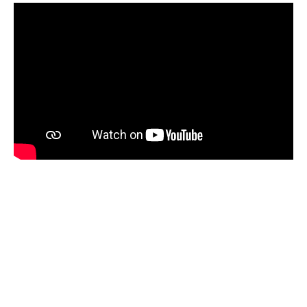
Texte : Joseph Delteil
Adaptation : Jean-Pierre Jourdain
Mise en scène : Christian Schiaretti