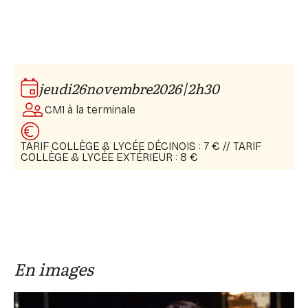
Avec : Juliette Rizoud
Production : la Compagnie dramatique dépendante,
Lumières : Julia Grand
TNP
Costumes : Thibault Welchlin
|
jeudi
26
novembre
2026
2h30
CM1 à la terminale
TARIF COLLÈGE & LYCÉE DÉCINOIS : 7 € // TARIF
COLLÈGE & LYCÉE EXTÉRIEUR : 8 €
En images