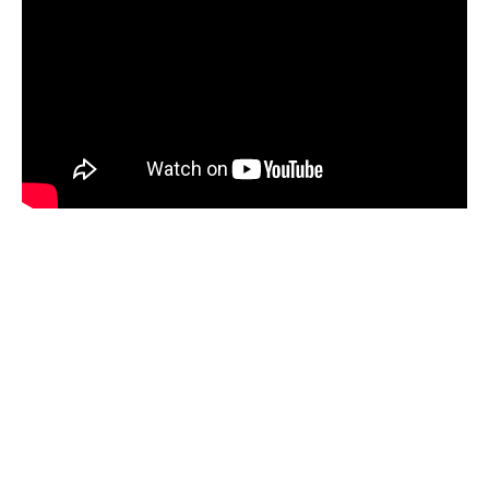
Mise en scène : Alexander Sunny, Electra Preisner et
Ahara Bischoff
Avec : Bilal Musa Huka, Rashid Amini Kulembwa, Seif
Mohamed Mlevi, Mohamed Salim Mwakidudu and Peter
Mnyamosi Obunde
Diffusion : Encore Un Tour