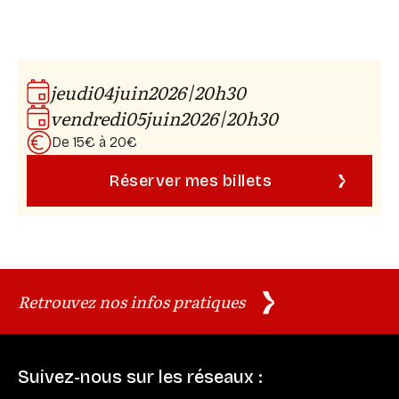
|
jeudi
04
juin
2026
20h30
|
vendredi
05
juin
2026
20h30
De 15€ à 20€
Réserver mes billets
Retrouvez nos infos pratiques
Suivez-nous sur les réseaux :