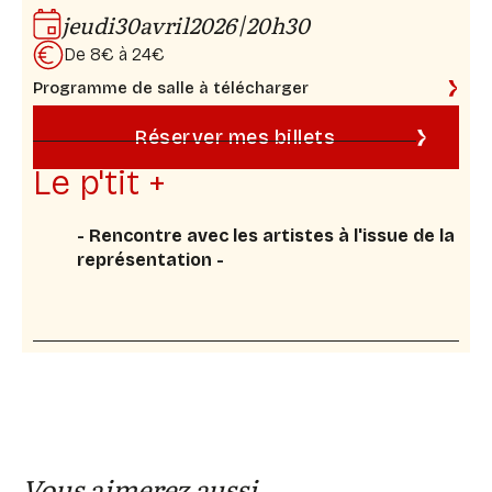
Stanislas Heller
|
jeudi
30
avril
2026
20h30
De 8€ à 24€
Lumière :
Valentin Paul
Programme de salle à télécharger
Vidéo :
Charles Boinot, Clément Fessy
Réserver mes billets
Son :
Clément Fessy, Maud Lefebvre
Le p'tit +
Machinerie :
Stanislas Heller
- Rencontre avec les artistes à l'issue de la
Régie générale :
Guy Catoire
représentation -
Administration :
Louis‑Alban Armengaud
Vous aimerez aussi