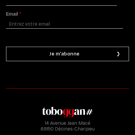
Email
*
14 Avenue Jean Macé
69150 Décines-Charpieu