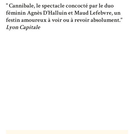
" Cannibale, le spectacle concocté par le duo
féminin Agnès D’Halluin et Maud Lefebvre, un
festin amoureux à voir ou à revoir absolument."
Lyon Capitale‍
Texte :
Agnès D’halluin
Histoire originale :
Maud Lefebvre
Mise en scène :
Maud Lefebvre / Compagnie The
House / Collectif X
Production :
Cie The House
Avec :
Arthur Fourcade, Martin Sève
Coproduction :
Théâtre Le Verso – Saint-Étienne
Scénographie :
Charles Boinot, Maud Lefebvre,
©Vincent Arbelet