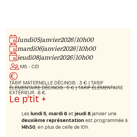
De et mise en scène :
Estelle Olivier
Avec
:
Clément Olivier
Musique :
Vincent Lambinet
|
lundi
05
janvier
2026
10h00
Lumières :
Ludovic Charrasse
|
mardi
06
janvier
2026
10h00
Scénographie :
Fabien La Sala, Lionel Etienne
|
jeudi
08
janvier
2026
10h00
Plasticienne :
Clémentine Cadoret
MS - CE1
TARIF MATERNELLE DÉCINOIS : 3 € | TARIF
ÉLÉMENTAIRE DÉCINOIS : 5 € | TARIF ÉLÉMENTAIRE
EXTÉRIEUR : 6 €
Le p'tit +
Les
lundi 5
,
mardi 6
et
jeudi 8
janvier une
deuxième représentation
est programmée à
14h30
, en plus de celle de 10h.